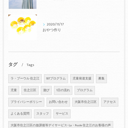
2020/11/17
おやつ作り
タグ
Tags
ラ・プーウル 住之江
SSTプログラム
児童発達支援
募集
児童
住之江区
遊び
1日の流れ
プログラム
プライバシーポリシー
お問い合わせ
大阪市住之江区
アクセス
よくある質問
スタッフ
サービス
大阪市住之江区の放課後等デイサービス･La・Puule 住之江のお客様の声