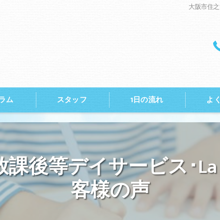
大阪市住之
ラム
スタッフ
1日の流れ
よ
La・Puule 住之江の口コミ情報
La・Puule 住之江の評判
課後等デイサービス･La・P
La・Puule 住之江のお客様の声
客様の声