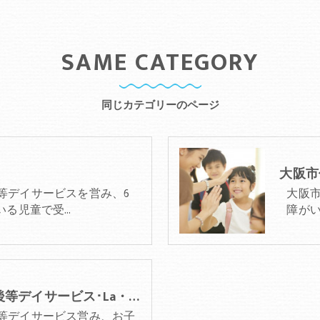
SAME CATEGORY
同じカテゴリーのページ
等デイサービスを営み、6
大阪
いる児童で受…
障が
大阪市住之江区の放課後等デイサービス･La・Puule 住之江の評判
等デイサービス営み、お子