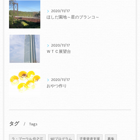
2020/11/17
ほしだ園地～星のブランコ～
2020/11/17
ＷＴＣ展望台
2020/11/17
おやつ作り
タグ
Tags
ラ・プーウル 住之江
SSTプログラム
児童発達支援
募集