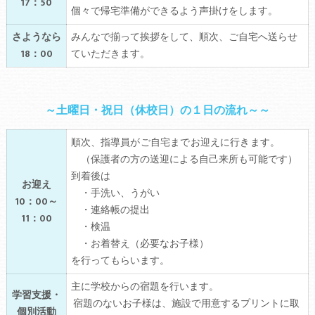
17：50
個々で帰宅準備ができるよう声掛けをします。
さようなら
みんなで揃って挨拶をして、順次、ご自宅へ送らせ
18：00
ていただきます。
～土曜日・祝日（休校日）の１日の流れ～～
順次、
指導員がご自宅までお迎えに行きます。
（保護者の方の送迎による自己来所も可能です）
到着後は
お迎え
・手洗い、うがい
10：00～
・連絡帳の提出
11：00
・検温
・お着替え（必要なお子様）
を行ってもらいます。
主に学校からの宿題を行います。
学習支援・
宿題のないお子様は、施設で用意するプリントに取
個別活動