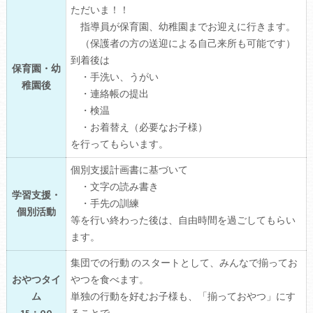
ただいま！！
指導員が保育園、幼稚園までお迎えに行きます。
（保護者の方の送迎による自己来所も可能です）
到着後は
保育園・幼
・手洗い、うがい
稚園後
・連絡帳の提出
・検温
・お着替え（必要なお子様）
を行ってもらいます。
個別支援計画書に基づいて
・文字の読み書き
学習支援・
・手先の訓練
個別活動
等を行い終わった後は、自由時間を過ごしてもらい
ます。
集団での行動 のスタートとして、みんなで揃ってお
おやつタイ
やつを食べます。
ム
単独の行動を好むお子様も、「揃っておやつ」にす