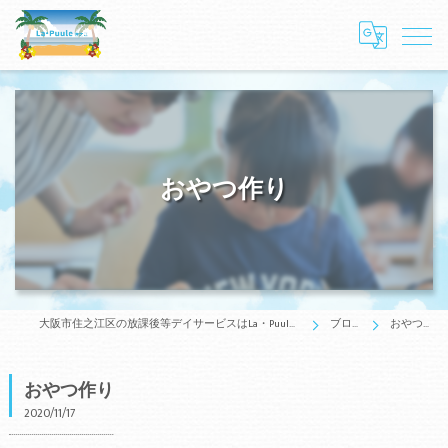
おやつ作り
大阪市住之江区の放課後等デイサービスはLa・Puule 住之江
ブログ
おやつ作り
おやつ作り
2020/11/17