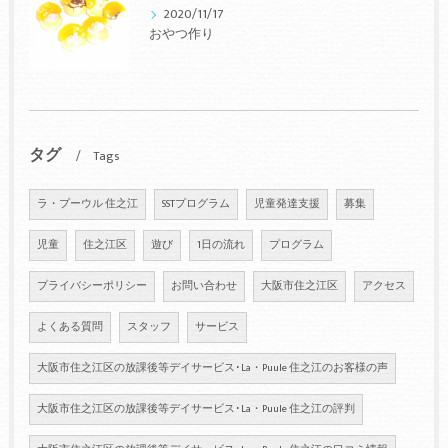
2020/11/17
おやつ作り
タグ
Tags
ラ・プーウル 住之江
SSTプログラム
児童発達支援
募集
児童
住之江区
遊び
1日の流れ
プログラム
プライバシーポリシー
お問い合わせ
大阪市住之江区
アクセス
よくある質問
スタッフ
サービス
大阪市住之江区の放課後等デイサービス･La・Puule 住之江のお客様の声
大阪市住之江区の放課後等デイサービス･La・Puule 住之江の評判